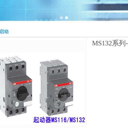
1
2
启动
MS132系