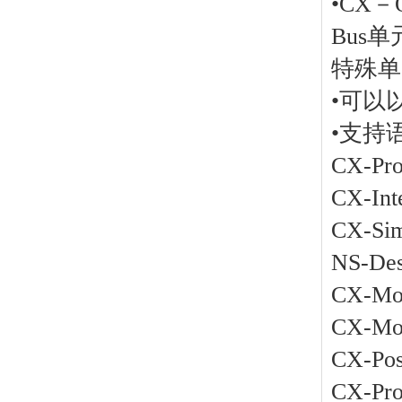
•CX－
Bus
特殊
•可以
•支持
CX-Pro
CX-Inte
CX-Sim
NS-Des
CX-Mot
CX-Mot
CX-Posi
CX-Pro