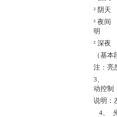
² 阴
² 夜
明
² 深
（基本
注：亮
3、 
动控制
说明：
4、 