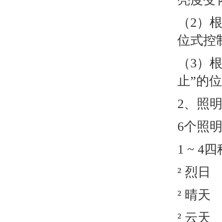
（2）
位式控
（3）
止”的
2、照
6个照明
1 ~
² 
² 晴
² 云