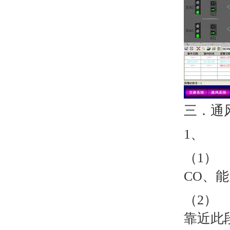
三．通
1、 
（1）
CO、
（2）
靠近此