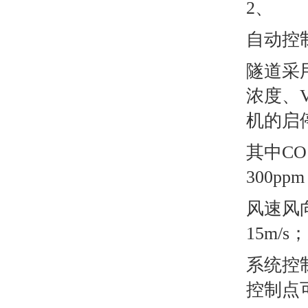
2、 
自动控
隧道采
浓度、
机的启
其中CO
300p
风速风
15m/
系统控
控制点