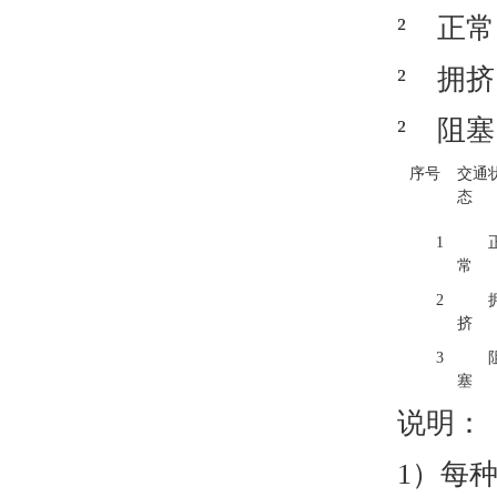
² 正
² 拥
² 阻
序号
交通
态
1
常
2
挤
3
塞
说明：
1）每